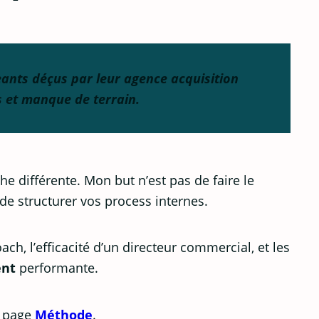
geants déçus par leur
agence acquisition
s et manque de terrain.
he différente. Mon but n’est pas de faire le
 de structurer vos process internes.
ch, l’efficacité d’un directeur commercial, et les
ent
performante.
a page
Méthode
.