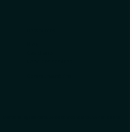
Ressources
Blog
Cas clients
Carte des services
Communauté Pro
Mentions légales
Politique de confidentialité
CGV
Plan de site