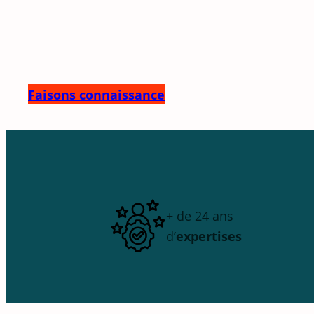
Faisons connaissance
+ de 24 ans
d’
expertises