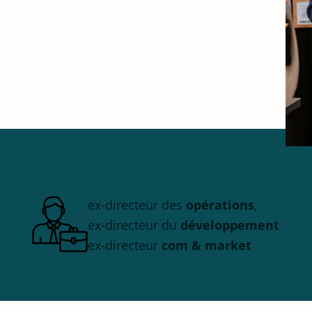
ex-directeur des
opérations
,
ex-directeur du
développement
ex-directeur
com & market