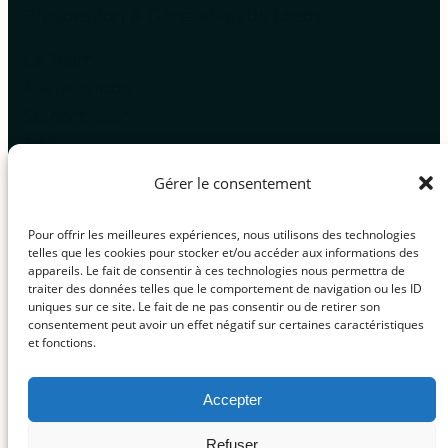
Prospection & Génération de Leads
La Team
Ma méthode
Solopreneur
TPE
PME
Gérer le consentement
Ressources
Pour offrir les meilleures expériences, nous utilisons des technologies
telles que les cookies pour stocker et/ou accéder aux informations des
appareils. Le fait de consentir à ces technologies nous permettra de
Blog
traiter des données telles que le comportement de navigation ou les ID
Cas clients
uniques sur ce site. Le fait de ne pas consentir ou de retirer son
consentement peut avoir un effet négatif sur certaines caractéristiques
Carte des services
et fonctions.
Communauté Pro
Accepter
Refuser