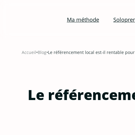
Ma méthode
Solopre
Aller
au
Accueil
•
Blog
•
Le référencement local est-il rentable pour
contenu
Le référencemen