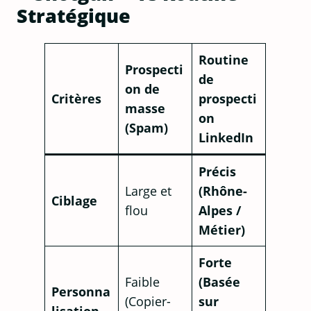
Stratégique
Routine
Prospecti
de
on de
Critères
prospecti
masse
on
(Spam)
LinkedIn
Précis
Large et
(Rhône-
Ciblage
flou
Alpes /
Métier)
Forte
Faible
(Basée
Personna
(Copier-
sur
lisation