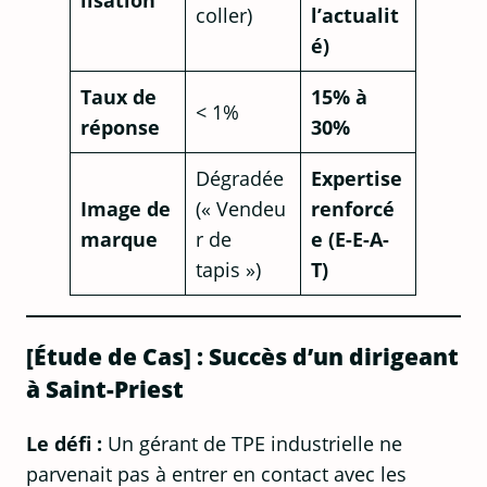
coller)
l’actualit
é)
Taux de
15% à
< 1%
réponse
30%
Dégradée
Expertise
Image de
(« Vendeu
renforcé
marque
r de
e (E-E-A-
tapis »)
T)
[Étude de Cas] : Succès d’un dirigeant
à Saint-Priest
Le défi :
Un gérant de TPE industrielle ne
parvenait pas à entrer en contact avec les