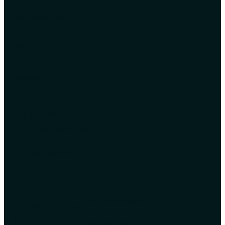
Ma méthode
Solopreneur
TPE
PME
Ressources
Blog
Cas clients
Carte des services
Communauté Pro
Mentions légales
La TEAM 2025 – tous
Politique de confidentialité
CGV
droits réservés.
Plan de site